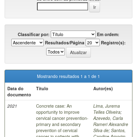
Classificar por:
Em ordem:
Resultados/Página
Registro(s):
Mostrando resultados 1 a 1 de 1
Data do
Título
Autor(es)
documento
2021
Concrete case: An
Lima, Jurema
opportunity to improve
Telles Oliveira
;
cervical cancer prevention-
Azevedo, Carla
primary and secondary
Rameri Alexandre
prevention of cervical
Silva de
;
Santos,
cancer in patients with
Candice Amorim