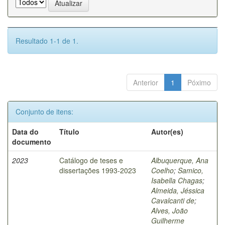
Resultado 1-1 de 1.
Anterior
1
Póximo
Conjunto de itens:
Data do
Título
Autor(es)
documento
2023
Catálogo de teses e
Albuquerque, Ana
dissertações 1993-2023
Coelho
;
Samico,
Isabella Chagas
;
Almeida, Jéssica
Cavalcanti de
;
Alves, João
Guilherme