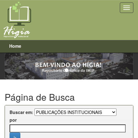
Home
Previous
Next
Skip
navigation
Página de Busca
Buscar em:
por