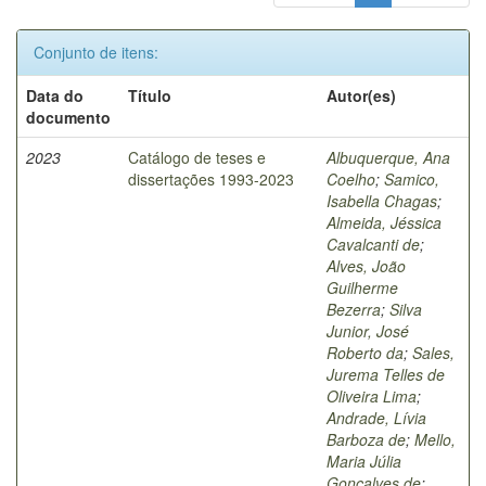
Conjunto de itens:
Data do
Título
Autor(es)
documento
2023
Catálogo de teses e
Albuquerque, Ana
dissertações 1993-2023
Coelho
;
Samico,
Isabella Chagas
;
Almeida, Jéssica
Cavalcanti de
;
Alves, João
Guilherme
Bezerra
;
Silva
Junior, José
Roberto da
;
Sales,
Jurema Telles de
Oliveira Lima
;
Andrade, Lívia
Barboza de
;
Mello,
Maria Júlia
Gonçalves de
;