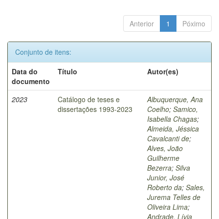
Anterior
1
Póximo
Conjunto de itens:
Data do
Título
Autor(es)
documento
2023
Catálogo de teses e
Albuquerque, Ana
dissertações 1993-2023
Coelho
;
Samico,
Isabella Chagas
;
Almeida, Jéssica
Cavalcanti de
;
Alves, João
Guilherme
Bezerra
;
Silva
Junior, José
Roberto da
;
Sales,
Jurema Telles de
Oliveira Lima
;
Andrade, Lívia