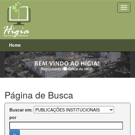
Home
Previous
Next
Skip
navigation
Página de Busca
Buscar em:
por