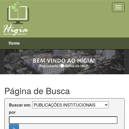
Home
Previous
Next
Skip
navigation
Página de Busca
Buscar em:
por