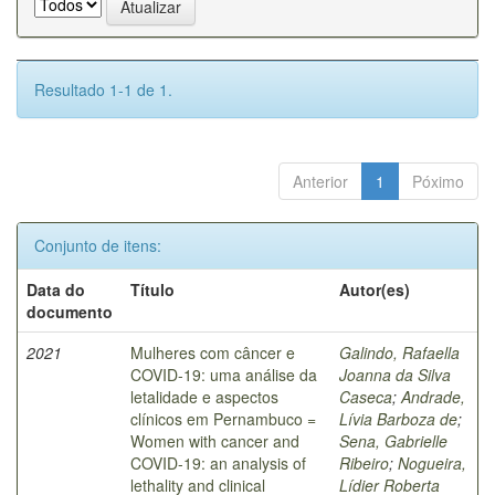
Resultado 1-1 de 1.
Anterior
1
Póximo
Conjunto de itens:
Data do
Título
Autor(es)
documento
2021
Mulheres com câncer e
Galindo, Rafaella
COVID-19: uma análise da
Joanna da Silva
letalidade e aspectos
Caseca
;
Andrade,
clínicos em Pernambuco =
Lívia Barboza de
;
Women with cancer and
Sena, Gabrielle
COVID-19: an analysis of
Ribeiro
;
Nogueira,
lethality and clinical
Lídier Roberta