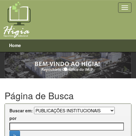
Home
Previous
Next
Skip
navigation
Página de Busca
Buscar em:
por