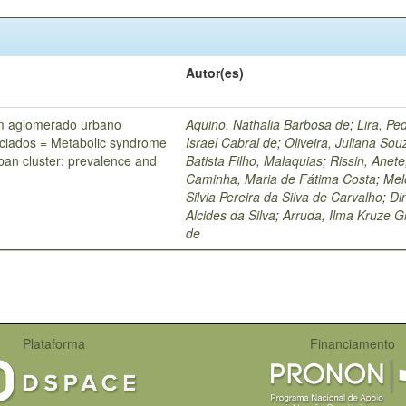
Autor(es)
m aglomerado urbano
Aquino, Nathalia Barbosa de
;
Lira, Pe
ociados = Metabolic syndrome
Israel Cabral de
;
Oliveira, Juliana Sou
rban cluster: prevalence and
Batista Filho, Malaquias
;
Rissin, Anete
Caminha, Maria de Fátima Costa
;
Mel
Silvia Pereira da Silva de Carvalho
;
Din
Alcides da Silva
;
Arruda, Ilma Kruze 
de
Plataforma
Financiamento