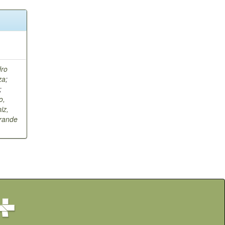
dro
za
;
;
o,
iz,
Grande