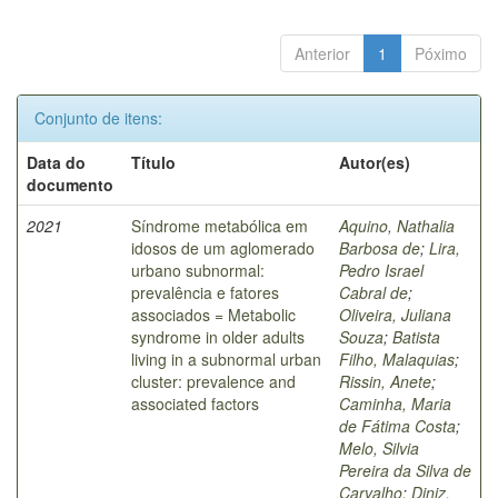
Anterior
1
Póximo
Conjunto de itens:
Data do
Título
Autor(es)
documento
2021
Síndrome metabólica em
Aquino, Nathalia
idosos de um aglomerado
Barbosa de
;
Lira,
urbano subnormal:
Pedro Israel
prevalência e fatores
Cabral de
;
associados = Metabolic
Oliveira, Juliana
syndrome in older adults
Souza
;
Batista
living in a subnormal urban
Filho, Malaquias
;
cluster: prevalence and
Rissin, Anete
;
associated factors
Caminha, Maria
de Fátima Costa
;
Melo, Silvia
Pereira da Silva de
Carvalho
;
Diniz,