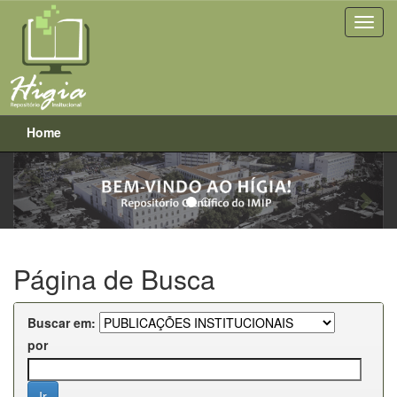
Home
Previous
Next
Skip
navigation
Página de Busca
Buscar em:
por