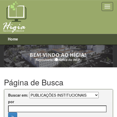
Home
Previous
Next
Skip
navigation
Página de Busca
Buscar em:
por