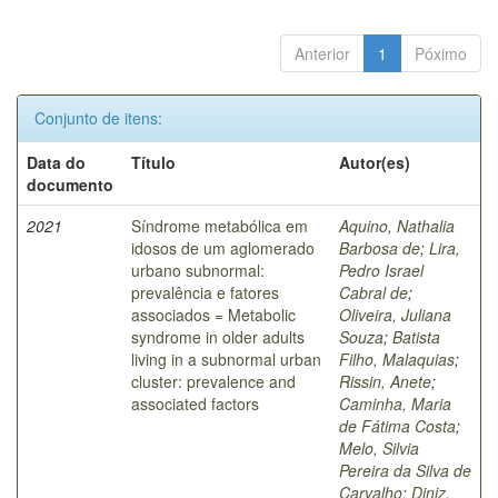
Anterior
1
Póximo
Conjunto de itens:
Data do
Título
Autor(es)
documento
2021
Síndrome metabólica em
Aquino, Nathalia
idosos de um aglomerado
Barbosa de
;
Lira,
urbano subnormal:
Pedro Israel
prevalência e fatores
Cabral de
;
associados = Metabolic
Oliveira, Juliana
syndrome in older adults
Souza
;
Batista
living in a subnormal urban
Filho, Malaquias
;
cluster: prevalence and
Rissin, Anete
;
associated factors
Caminha, Maria
de Fátima Costa
;
Melo, Silvia
Pereira da Silva de
Carvalho
;
Diniz,