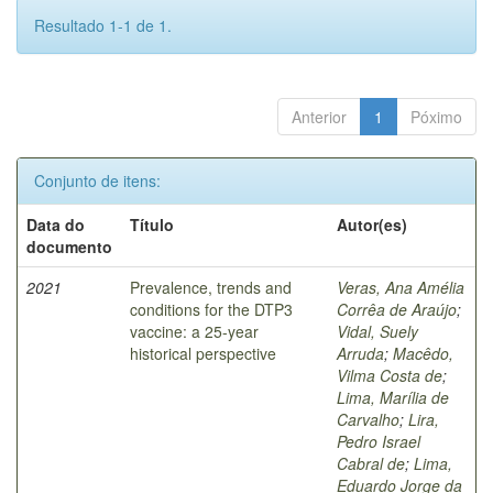
Resultado 1-1 de 1.
Anterior
1
Póximo
Conjunto de itens:
Data do
Título
Autor(es)
documento
2021
Prevalence, trends and
Veras, Ana Amélia
conditions for the DTP3
Corrêa de Araújo
;
vaccine: a 25-year
Vidal, Suely
historical perspective
Arruda
;
Macêdo,
Vilma Costa de
;
Lima, Marília de
Carvalho
;
Lira,
Pedro Israel
Cabral de
;
Lima,
Eduardo Jorge da