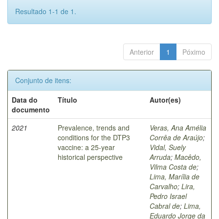
Resultado 1-1 de 1.
Anterior
1
Póximo
Conjunto de itens:
Data do
Título
Autor(es)
documento
2021
Prevalence, trends and
Veras, Ana Amélia
conditions for the DTP3
Corrêa de Araújo
;
vaccine: a 25-year
Vidal, Suely
historical perspective
Arruda
;
Macêdo,
Vilma Costa de
;
Lima, Marília de
Carvalho
;
Lira,
Pedro Israel
Cabral de
;
Lima,
Eduardo Jorge da