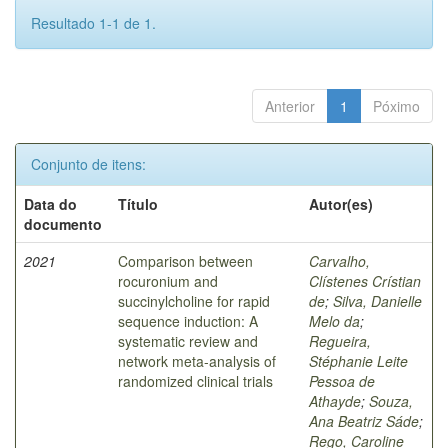
Resultado 1-1 de 1.
Anterior
1
Póximo
Conjunto de itens:
Data do
Título
Autor(es)
documento
2021
Comparison between
Carvalho,
rocuronium and
Clístenes Crístian
succinylcholine for rapid
de
;
Silva, Danielle
sequence induction: A
Melo da
;
systematic review and
Regueira,
network meta-analysis of
Stéphanie Leite
randomized clinical trials
Pessoa de
Athayde
;
Souza,
Ana Beatriz Sáde
;
Rego, Caroline