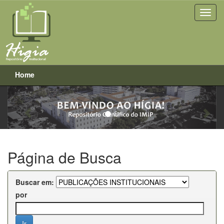
Home
Previous
Next
Skip
navigation
Página de Busca
Buscar em:
por