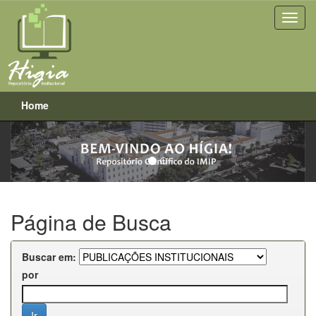
Home
Previous
Next
Skip
navigation
Página de Busca
Buscar em:
por