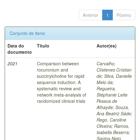
Anterior
1
Póximo
Conjunto de itens:
Data do
Título
Autor(es)
documento
2021
Comparison between
Carvalho,
rocuronium and
Clístenes Crístian
succinylcholine for rapid
de
;
Silva, Danielle
sequence induction: A
Melo da
;
systematic review and
Regueira,
network meta-analysis of
Stéphanie Leite
randomized clinical trials
Pessoa de
Athayde
;
Souza,
Ana Beatriz Sáde
;
Rego, Caroline
Oliveira
;
Ramos,
Isabella Beserra
;
Santos Neto,