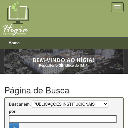
Home
Previous
Next
Skip
navigation
Página de Busca
Buscar em:
por