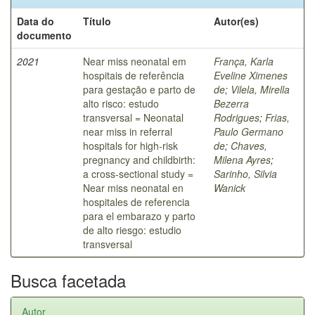
Data do
Título
Autor(es)
documento
2021
Near miss neonatal em
França, Karla
hospitais de referência
Eveline Ximenes
para gestação e parto de
de
;
Vilela, Mirella
alto risco: estudo
Bezerra
transversal = Neonatal
Rodrigues
;
Frias,
near miss in referral
Paulo Germano
hospitals for high-risk
de
;
Chaves,
pregnancy and childbirth:
Milena Ayres
;
a cross-sectional study =
Sarinho, Silvia
Near miss neonatal en
Wanick
hospitales de referencia
para el embarazo y parto
de alto riesgo: estudio
transversal
Busca facetada
Autor