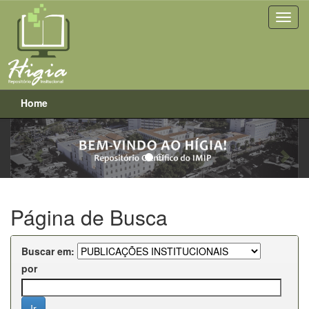
Home
Previous
Next
Skip
navigation
Página de Busca
Buscar em:
por