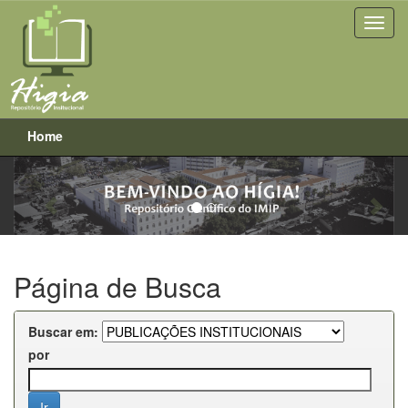
Home
Previous
Next
Skip
navigation
Página de Busca
Buscar em:
por