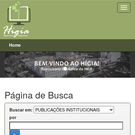
Home
Previous
Next
Skip
navigation
Página de Busca
Buscar em:
por