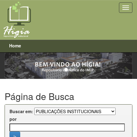
Home
Previous
Next
Skip
navigation
Página de Busca
Buscar em:
por