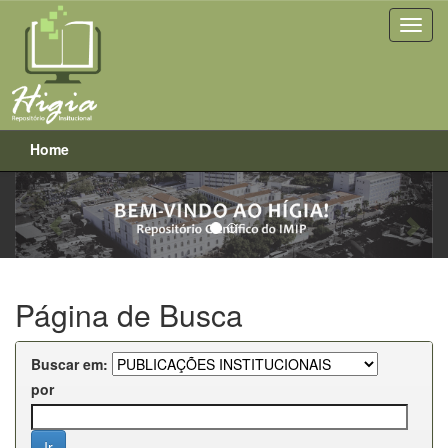
Home
Previous
Next
Skip
navigation
Página de Busca
Buscar em:
por