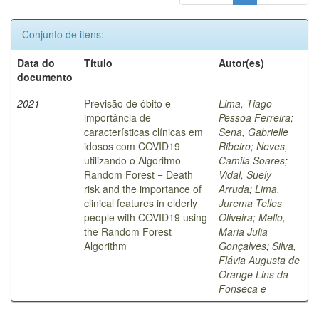
Conjunto de itens:
Data do
Título
Autor(es)
documento
2021
Previsão de óbito e
Lima, Tiago
importância de
Pessoa Ferreira
;
características clínicas em
Sena, Gabrielle
idosos com COVID19
Ribeiro
;
Neves,
utilizando o Algoritmo
Camila Soares
;
Random Forest = Death
Vidal, Suely
risk and the importance of
Arruda
;
Lima,
clinical features in elderly
Jurema Telles
people with COVID19 using
Oliveira
;
Mello,
the Random Forest
Maria Julia
Algorithm
Gonçalves
;
Silva,
Flávia Augusta de
Orange Lins da
Fonseca e