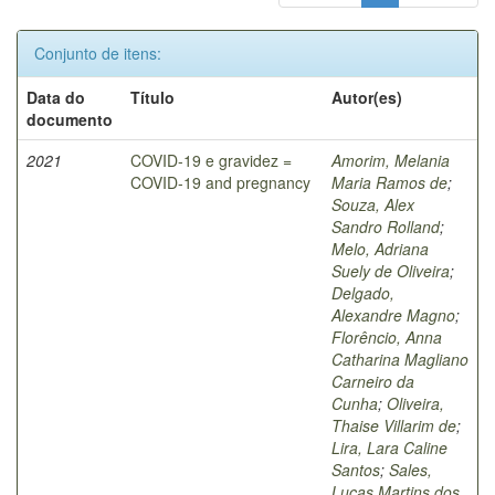
Conjunto de itens:
Data do
Título
Autor(es)
documento
2021
COVID-19 e gravidez =
Amorim, Melania
COVID-19 and pregnancy
Maria Ramos de
;
Souza, Alex
Sandro Rolland
;
Melo, Adriana
Suely de Oliveira
;
Delgado,
Alexandre Magno
;
Florêncio, Anna
Catharina Magliano
Carneiro da
Cunha
;
Oliveira,
Thaise Villarim de
;
Lira, Lara Caline
Santos
;
Sales,
Lucas Martins dos