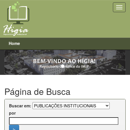
Home
Previous
Next
Skip
navigation
Página de Busca
Buscar em:
por