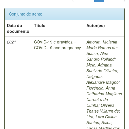
Conjunto de itens:
Data do
Título
Autor(es)
documento
2021
COVID-19 e gravidez =
Amorim, Melania
COVID-19 and pregnancy
Maria Ramos de
;
Souza, Alex
Sandro Rolland
;
Melo, Adriana
Suely de Oliveira
;
Delgado,
Alexandre Magno
;
Florêncio, Anna
Catharina Magliano
Carneiro da
Cunha
;
Oliveira,
Thaise Villarim de
;
Lira, Lara Caline
Santos
;
Sales,
Lucas Martins dos