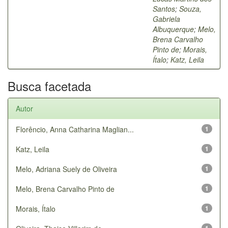
Santos
;
Souza,
Gabriela
Albuquerque
;
Melo,
Brena Carvalho
Pinto de
;
Morais,
Ítalo
;
Katz, Leila
Busca facetada
Autor
Florêncio, Anna Catharina Maglian...
1
Katz, Leila
1
Melo, Adriana Suely de Oliveira
1
Melo, Brena Carvalho Pinto de
1
Morais, Ítalo
1
1