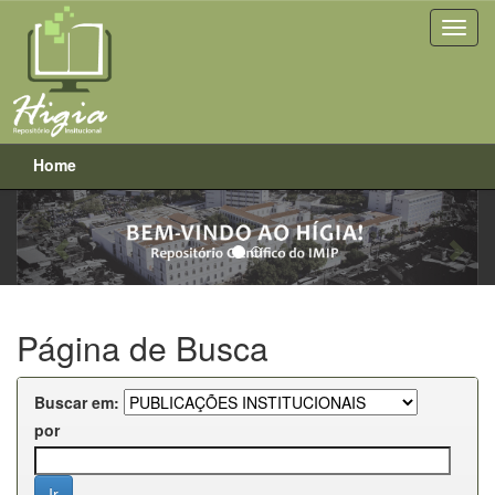
Home
Previous
Next
Skip
navigation
Página de Busca
Buscar em:
por