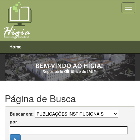
Home
Previous
Next
Skip
navigation
Página de Busca
Buscar em:
por