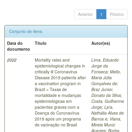
Anterior
1
Póximo
Conjunto de itens:
Data do
Título
Autor(es)
documento
2022
Mortality rates and
Lima, Eduardo
epidemiological changes in
Jorge da
critically ill Coronavirus
Fonseca
;
Mello,
Disease 2019 patients after
Maria Júlia
a vaccination program in
Gonçalves de
;
Brazil = Taxas de
Braz Junior,
mortalidade e mudanças
Donato da Silva
;
epidemiológicas em
Costa, Guilherme
pacientes graves com a
Jorge
;
Lyra,
Doença do Coronavírus
Nathália Alves de
2019 após um programa
Barros e
;
Viana,
de vacinação no Brasil
Mirela Muniz
Arantes
;
Borba,