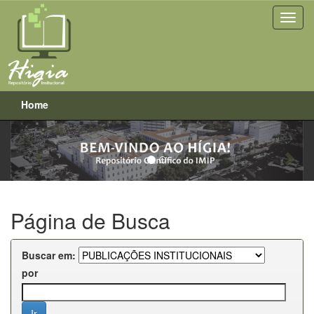
Home
Previous
Next
Skip
navigation
Página de Busca
Buscar em:
por