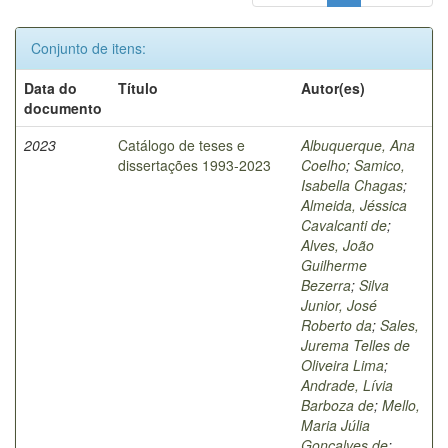
Conjunto de itens:
Data do
Título
Autor(es)
documento
2023
Catálogo de teses e
Albuquerque, Ana
dissertações 1993-2023
Coelho
;
Samico,
Isabella Chagas
;
Almeida, Jéssica
Cavalcanti de
;
Alves, João
Guilherme
Bezerra
;
Silva
Junior, José
Roberto da
;
Sales,
Jurema Telles de
Oliveira Lima
;
Andrade, Lívia
Barboza de
;
Mello,
Maria Júlia
Gonçalves de
;