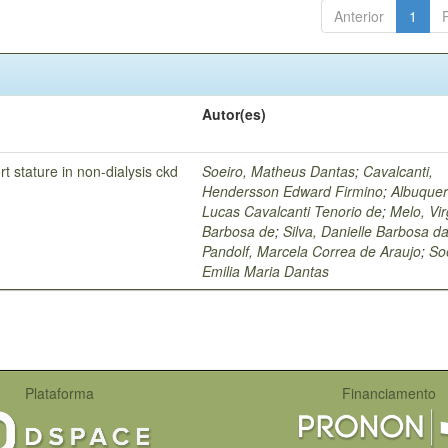
Anterior
1
Autor(es)
rt stature in non-dialysis ckd
Soeiro, Matheus Dantas
;
Cavalcanti,
Hendersson Edward Firmino
;
Albuquer
Lucas Cavalcanti Tenorio de
;
Melo, Vir
Barbosa de
;
Silva, Danielle Barbosa d
Pandolf, Marcela Correa de Araujo
;
So
Emilia Maria Dantas
Plataforma
Financiamento