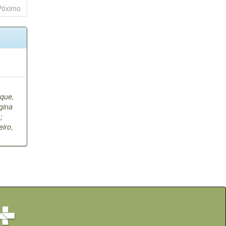
Póximo
que,
gina
a
;
eiro,