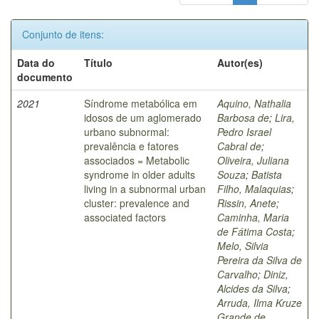
Conjunto de itens:
Data do
Título
Autor(es)
documento
2021
Síndrome metabólica em
Aquino, Nathalia
idosos de um aglomerado
Barbosa de
;
Lira,
urbano subnormal:
Pedro Israel
prevalência e fatores
Cabral de
;
associados = Metabolic
Oliveira, Juliana
syndrome in older adults
Souza
;
Batista
living in a subnormal urban
Filho, Malaquias
;
cluster: prevalence and
Rissin, Anete
;
associated factors
Caminha, Maria
de Fátima Costa
;
Melo, Silvia
Pereira da Silva de
Carvalho
;
Diniz,
Alcides da Silva
;
Arruda, Ilma Kruze
Grande de