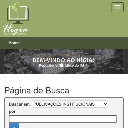
Home
Previous
Next
Skip
navigation
Página de Busca
Buscar em:
por