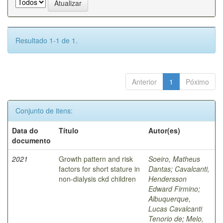
Resultado 1-1 de 1.
Anterior
1
Póximo
Conjunto de itens:
Data do
Título
Autor(es)
documento
2021
Growth pattern and risk
Soeiro, Matheus
factors for short stature in
Dantas
;
Cavalcanti,
non-dialysis ckd children
Hendersson
Edward Firmino
;
Albuquerque,
Lucas Cavalcanti
Tenorio de
;
Melo,