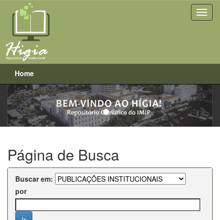
Home
Previous
Next
Skip
navigation
Página de Busca
Buscar em:
por