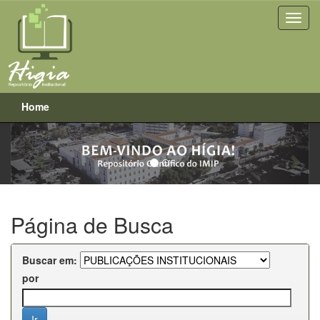
Home
Previous
Next
Skip
navigation
Página de Busca
Buscar em:
por