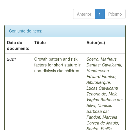
Anterior
1
Póximo
Conjunto de itens:
Data do
Título
Autor(es)
documento
2021
Growth pattern and risk
Soeiro, Matheus
factors for short stature in
Dantas
;
Cavalcanti,
non-dialysis ckd children
Hendersson
Edward Firmino
;
Albuquerque,
Lucas Cavalcanti
Tenorio de
;
Melo,
Virgina Barbosa de
;
Silva, Danielle
Barbosa da
;
Pandolf, Marcela
Correa de Araujo
;
Soeiro, Emilia