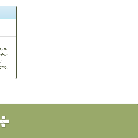
que,
gina
a
;
eiro,