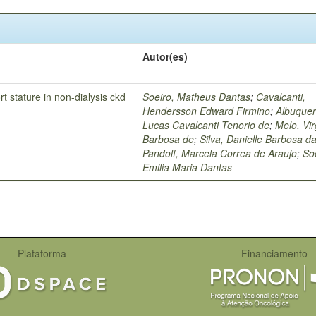
Autor(es)
rt stature in non-dialysis ckd
Soeiro, Matheus Dantas
;
Cavalcanti,
Hendersson Edward Firmino
;
Albuquer
Lucas Cavalcanti Tenorio de
;
Melo, Vir
Barbosa de
;
Silva, Danielle Barbosa d
Pandolf, Marcela Correa de Araujo
;
So
Emilia Maria Dantas
Plataforma
Financiamento