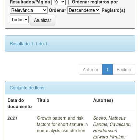
Resultados/Página
|
Ordenar registros por
Ordenar
Registro(s)
Resultado 1-1 de 1.
Anterior
1
Póximo
Conjunto de itens:
Data do
Título
Autor(es)
documento
2021
Growth pattern and risk
Soeiro, Matheus
factors for short stature in
Dantas
;
Cavalcanti,
non-dialysis ckd children
Hendersson
Edward Firmino
;