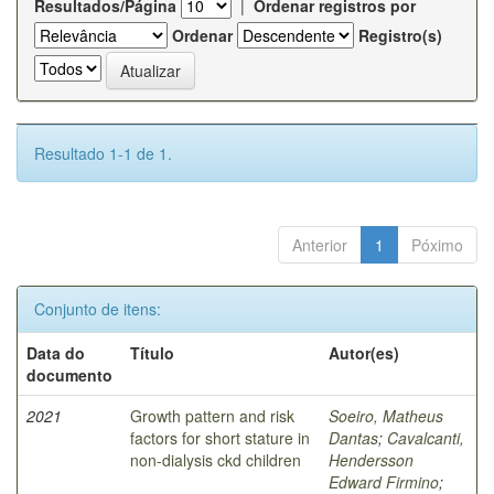
Resultados/Página
|
Ordenar registros por
Ordenar
Registro(s)
Resultado 1-1 de 1.
Anterior
1
Póximo
Conjunto de itens:
Data do
Título
Autor(es)
documento
2021
Growth pattern and risk
Soeiro, Matheus
factors for short stature in
Dantas
;
Cavalcanti,
non-dialysis ckd children
Hendersson
Edward Firmino
;