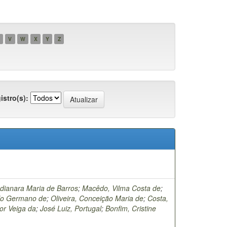
V
W
X
Y
Z
istro(s):
ndianara Maria de Barros
;
Macêdo, Vilma Costa de
;
ulo Germano de
;
Oliveira, Conceição Maria de
;
Costa,
tor Veiga da
;
José Luiz, Portugal
;
Bonfim, Cristine