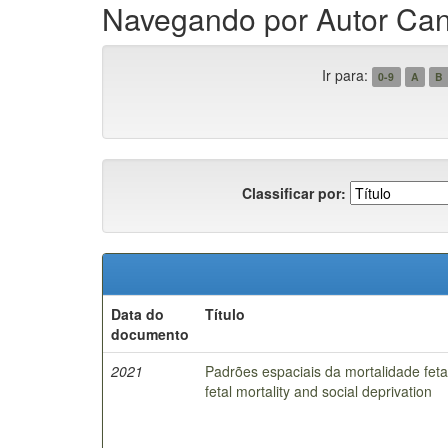
Navegando por Autor Canu
Ir para:
0-9
A
B
Classificar por:
Data do
Título
documento
2021
Padrões espaciais da mortalidade fetal 
fetal mortality and social deprivation