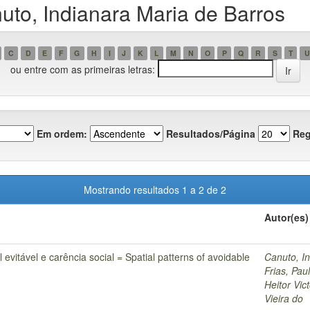
to, Indianara Maria de Barros
C
D
E
F
G
H
I
J
K
L
M
N
O
P
Q
R
S
T
U
ou entre com as primeiras letras:
Em ordem:
Resultados/Página
Reg
Mostrando resultados 1 a 2 de 2
Autor(es)
evitável e carência social = Spatial patterns of avoidable
Canuto, I
Frias, Pa
Heitor Vic
Vieira do