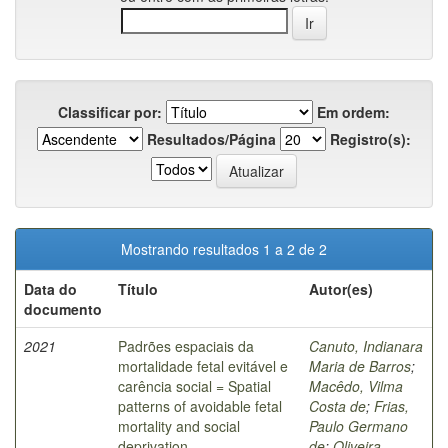
Classificar por:
Em ordem:
Resultados/Página
Registro(s):
Mostrando resultados 1 a 2 de 2
Data do
Título
Autor(es)
documento
2021
Padrões espaciais da
Canuto, Indianara
mortalidade fetal evitável e
Maria de Barros
;
carência social = Spatial
Macêdo, Vilma
patterns of avoidable fetal
Costa de
;
Frias,
mortality and social
Paulo Germano
deprivation
de
;
Oliveira,