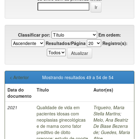
Classificar por:
Em ordem:
Resultados/Página
Registro(s):
< Anterior
Mostrando resultados 49 a 54 de 54
Data do
Título
Autor(es)
documento
2021
Qualidade de vida em
Trigueiro, Maria
pacientes idosas com
Stella Martins
;
neoplasias ginecológicas
Melo, Ana Beatriz
e de mama como fator
De Biase Bezerra
preditivo de óbito
de
;
Guedes, Maria
precoce: estudo de coorte
Alice