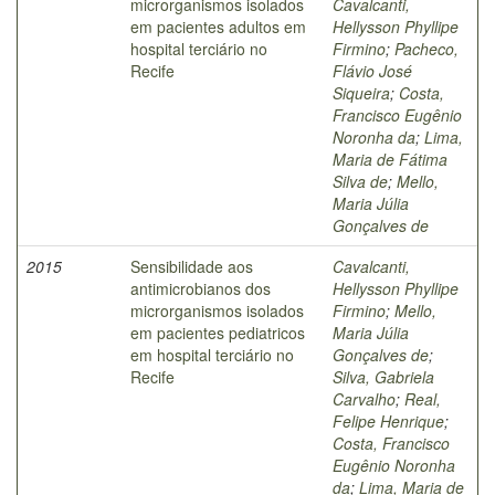
microrganismos isolados
Cavalcanti,
em pacientes adultos em
Hellysson Phyllipe
hospital terciário no
Firmino
;
Pacheco,
Recife
Flávio José
Siqueira
;
Costa,
Francisco Eugênio
Noronha da
;
Lima,
Maria de Fátima
Silva de
;
Mello,
Maria Júlia
Gonçalves de
2015
Sensibilidade aos
Cavalcanti,
antimicrobianos dos
Hellysson Phyllipe
microrganismos isolados
Firmino
;
Mello,
em pacientes pediatricos
Maria Júlia
em hospital terciário no
Gonçalves de
;
Recife
Silva, Gabriela
Carvalho
;
Real,
Felipe Henrique
;
Costa, Francisco
Eugênio Noronha
da
;
Lima, Maria de