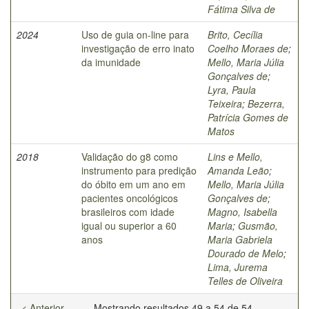
Fátima Silva de
2024
Uso de guia on-line para
Brito, Cecília
investigação de erro inato
Coelho Moraes de
;
da imunidade
Mello, Maria Júlia
Gonçalves de
;
Lyra, Paula
Teixeira
;
Bezerra,
Patrícia Gomes de
Matos
2018
Validação do g8 como
Lins e Mello,
instrumento para predição
Amanda Leão
;
do óbito em um ano em
Mello, Maria Júlia
pacientes oncológicos
Gonçalves de
;
brasileiros com idade
Magno, Isabella
igual ou superior a 60
Maria
;
Gusmão,
anos
Maria Gabriela
Dourado de Melo
;
Lima, Jurema
Telles de Oliveira
< Anterior
Mostrando resultados 49 a 54 de 54