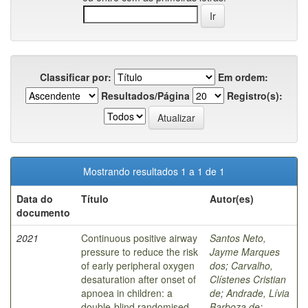
Classificar por:
Em ordem:
Resultados/Página
Registro(s):
Mostrando resultados 1 a 1 de 1
Data do
Título
Autor(es)
documento
2021
Continuous positive airway
Santos Neto,
pressure to reduce the risk
Jayme Marques
of early peripheral oxygen
dos
;
Carvalho,
desaturation after onset of
Clístenes Cristian
apnoea in children: a
de
;
Andrade, Lívia
double-blind randomised
Barboza de
;