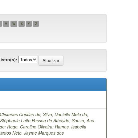
V
W
X
Y
Z
istro(s):
Clístenes Crístian de
;
Silva, Danielle Melo da
;
 Stéphanie Leite Pessoa de Athayde
;
Souza, Ana
áde
;
Rego, Caroline Oliveira
;
Ramos, Isabella
antos Neto, Jayme Marques dos