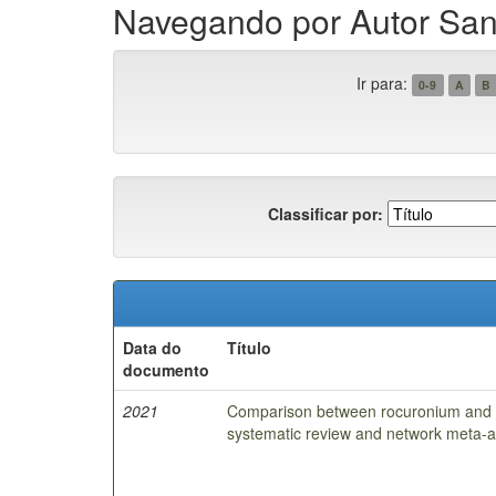
Navegando por Autor San
Ir para:
0-9
A
B
Classificar por:
Data do
Título
documento
2021
Comparison between rocuronium and su
systematic review and network meta-ana