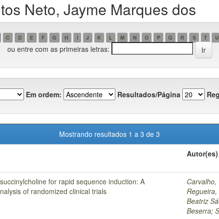
tos Neto, Jayme Marques dos
C
D
E
F
G
H
I
J
K
L
M
N
O
P
Q
R
S
T
U
ou entre com as primeiras letras:
Em ordem:
Resultados/Página
Reg
Mostrando resultados 1 a 3 de 3
Autor(es)
ccinylcholine for rapid sequence induction: A
Carvalho, 
lysis of randomized clinical trials
Regueira,
Beatriz S
Beserra
;
S