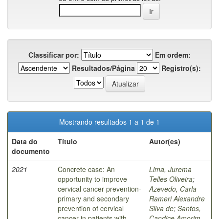
Classificar por:
Em ordem:
Resultados/Página
Registro(s):
Mostrando resultados 1 a 1 de 1
Data do
Título
Autor(es)
documento
2021
Concrete case: An
Lima, Jurema
opportunity to improve
Telles Oliveira
;
cervical cancer prevention-
Azevedo, Carla
primary and secondary
Rameri Alexandre
prevention of cervical
Silva de
;
Santos,
cancer in patients with
Candice Amorim