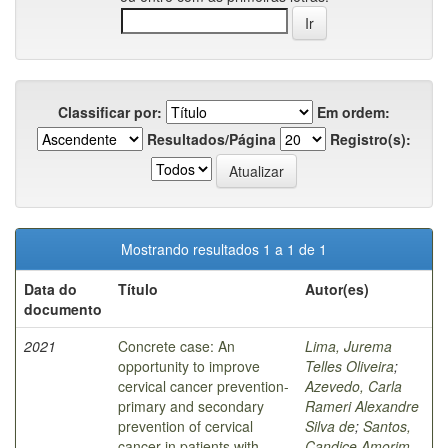
Classificar por:
Em ordem:
Resultados/Página
Registro(s):
Mostrando resultados 1 a 1 de 1
Data do
Título
Autor(es)
documento
2021
Concrete case: An
Lima, Jurema
opportunity to improve
Telles Oliveira
;
cervical cancer prevention-
Azevedo, Carla
primary and secondary
Rameri Alexandre
prevention of cervical
Silva de
;
Santos,
cancer in patients with
Candice Amorim