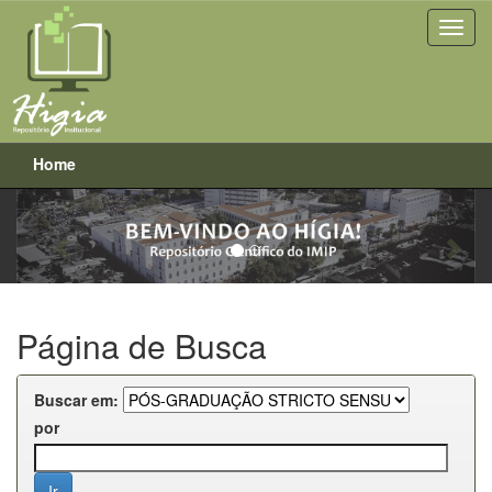
Home
Previous
Next
Skip
navigation
Página de Busca
Buscar em:
por