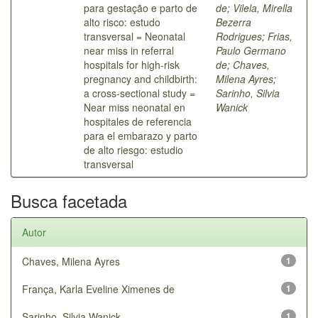
para gestação e parto de
de
;
Vilela, Mirella
alto risco: estudo
Bezerra
transversal = Neonatal
Rodrigues
;
Frias,
near miss in referral
Paulo Germano
hospitals for high-risk
de
;
Chaves,
pregnancy and childbirth:
Milena Ayres
;
a cross-sectional study =
Sarinho, Silvia
Near miss neonatal en
Wanick
hospitales de referencia
para el embarazo y parto
de alto riesgo: estudio
transversal
Busca facetada
Autor
Chaves, Milena Ayres
1
França, Karla Eveline Ximenes de
1
Sarinho, Silvia Wanick
1