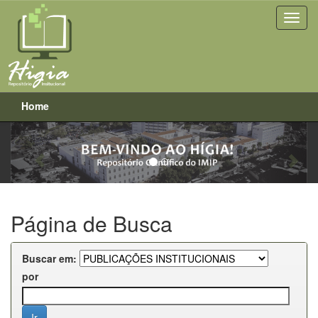
Home
Previous
Next
Skip
navigation
Página de Busca
Buscar em:
por