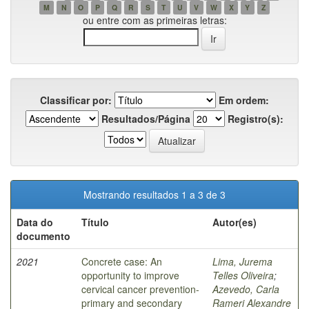
M
N
O
P
Q
R
S
T
U
V
W
X
Y
Z
ou entre com as primeiras letras:
Classificar por:
Em ordem:
Resultados/Página
Registro(s):
Mostrando resultados 1 a 3 de 3
Data do
Título
Autor(es)
documento
2021
Concrete case: An
Lima, Jurema
opportunity to improve
Telles Oliveira
;
cervical cancer prevention-
Azevedo, Carla
primary and secondary
Rameri Alexandre