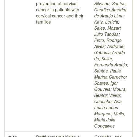
prevention of cervical
Silva de
;
Santos,
cancer in patients with
Candice Amorim
cervical cancer and their
de Araujo Lima
;
families
Katz, Letícia
;
Sales, Mozart
Julio Tabosa
;
Pinto, Rodrigo
Alves
;
Andrade,
Gabriela Arruda
de
;
Keller,
Fernanda Araújo
;
Santos, Paula
Marina Carneiro
;
Soares, Igor
Gouveia
;
Moura,
Beatriz Vieira
;
Coutinho, Ana
Luísa Lopes
Marques
;
Mello,
Maria Julia
Gonçalves
2019
Perfil epidemiológico e
Coutinho, Ana