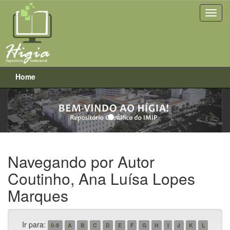
Home
Previous
Next
Skip
navigation
Navegando por Autor
Coutinho, Ana Luísa Lopes
Marques
Ir para:
0-9
A
B
C
D
E
F
G
H
I
J
K
L