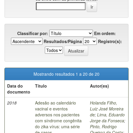
Classificar por:
Em ordem:
Resultados/Página
Registro(s):
Mostrando resultados 1 a 20 de 20
Data do
Título
Autor(es)
documento
2018
Adesão ao calendário
Holanda Filho,
vacinal e eventos
Luiz José Moreira
adversos nos pacientes
de
;
Lima, Eduardo
com síndrome congênita
Jorge da Fonseca
;
do zika vírus: uma série
Pinto, Rodrigo
de casos
Queiroz da Costa
;