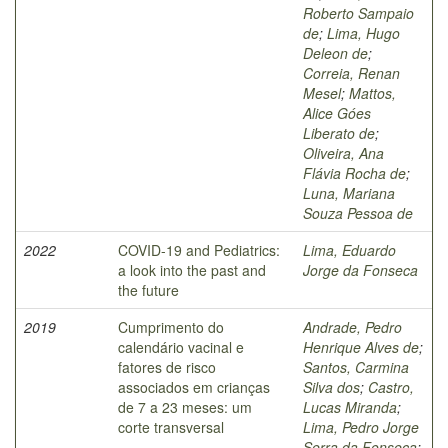
Roberto Sampaio
de
;
Lima, Hugo
Deleon de
;
Correia, Renan
Mesel
;
Mattos,
Alice Góes
Liberato de
;
Oliveira, Ana
Flávia Rocha de
;
Luna, Mariana
Souza Pessoa de
2022
COVID-19 and Pediatrics:
Lima, Eduardo
a look into the past and
Jorge da Fonseca
the future
2019
Cumprimento do
Andrade, Pedro
calendário vacinal e
Henrique Alves de
;
fatores de risco
Santos, Carmina
associados em crianças
Silva dos
;
Castro,
de 7 a 23 meses: um
Lucas Miranda
;
corte transversal
Lima, Pedro Jorge
Serra da Fonseca
;