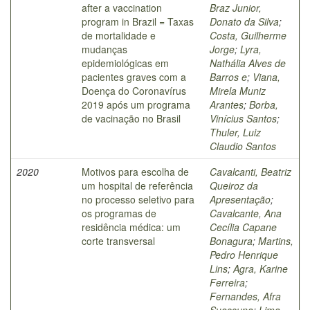
after a vaccination
Braz Junior,
program in Brazil = Taxas
Donato da Silva
;
de mortalidade e
Costa, Guilherme
mudanças
Jorge
;
Lyra,
epidemiológicas em
Nathália Alves de
pacientes graves com a
Barros e
;
Viana,
Doença do Coronavírus
Mirela Muniz
2019 após um programa
Arantes
;
Borba,
de vacinação no Brasil
Vinícius Santos
;
Thuler, Luiz
Claudio Santos
2020
Motivos para escolha de
Cavalcanti, Beatriz
um hospital de referência
Queiroz da
no processo seletivo para
Apresentação
;
os programas de
Cavalcante, Ana
residência médica: um
Cecília Capane
corte transversal
Bonagura
;
Martins,
Pedro Henrique
Lins
;
Agra, Karine
Ferreira
;
Fernandes, Afra
Suassuna
;
Lima,