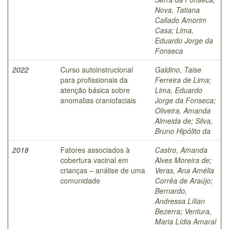
Nova, Tatiana
Callado Amorim
Casa
;
Lima,
Eduardo Jorge da
Fonseca
2022
Curso autoinstrucional
Galdino, Taise
para profissionais da
Ferreira de Lima
;
atenção básica sobre
Lima, Eduardo
anomalias craniofaciais
Jorge da Fonseca
;
Oliveira, Amanda
Almeida de
;
Silva,
Bruno Hipólito da
2018
Fatores associados à
Castro, Amanda
cobertura vacinal em
Alves Moreira de
;
crianças – análise de uma
Veras, Ana Amélia
comunidade
Corrêa de Araújo
;
Bernardo,
Andressa Lílian
Bezerra
;
Ventura,
Maria Lídia Amaral