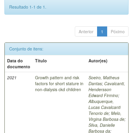
Resultado 1-1 de 1.
Anterior
1
Póximo
Conjunto de itens:
Data do
Título
Autor(es)
documento
2021
Growth pattern and risk
Soeiro, Matheus
factors for short stature in
Dantas
;
Cavalcanti,
non-dialysis ckd children
Hendersson
Edward Firmino
;
Albuquerque,
Lucas Cavalcanti
Tenorio de
;
Melo,
Virgina Barbosa de
;
Silva, Danielle
Barbosa da
;